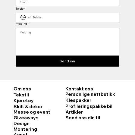
Telefon
Melding
*
Send inn
Om oss
Kontakt oss
Personlige nettbutikk
Tekstil
Klespakke
r
Kjøretøy
Profileringspakke bil
Skilt & dekor
Messe og event
Artikler
Giveaways
Send oss din fil
Design
Montering
Annet