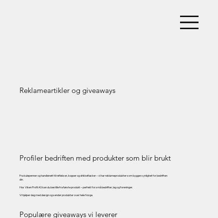
Reklameartikler og giveaways
Profiler bedriften med produkter som blir brukt
Fra kulepenner og handlenett til reflekser, kopper og drikkeflasker – vi har reklameprodukter som bygger synlighet for bedriften
din.
Hos Viken Profil AS kan du bestille fra første produkt – perfekt for små bedrifter, lag og foreninger.
Vi hjelper deg med design og sender produkter over hele Norge.
Populære giveaways vi leverer