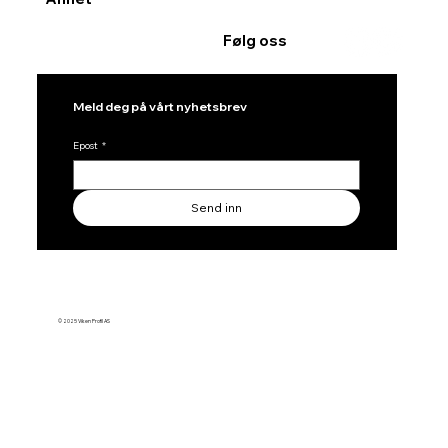
Følg oss
Meld deg på vårt nyhetsbrev
Epost
*
Send inn
© 2025 Viken Profil AS