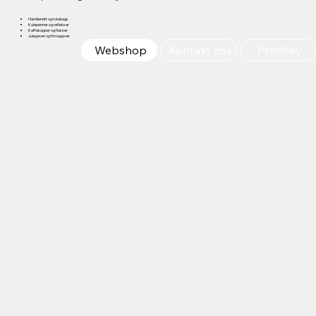
Handlenett og totebags
Kulepenner og reflekser
Kaffekopper og flasker
Julegaver og firmagaver
Webshop
Kontakt oss
Profiltøy