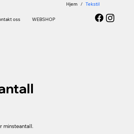
Hjem
/
Tekstil
ntakt oss
WEBSHOP
antall
r minsteantall.