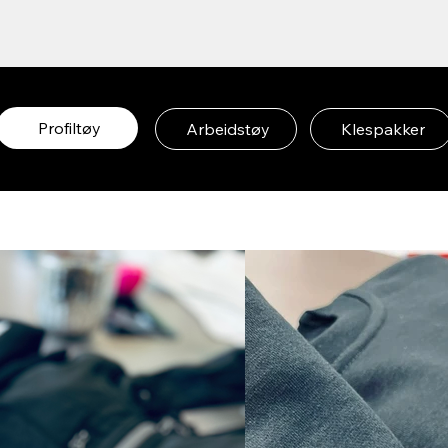
Profiltøy
Arbeidstøy
Klespakker