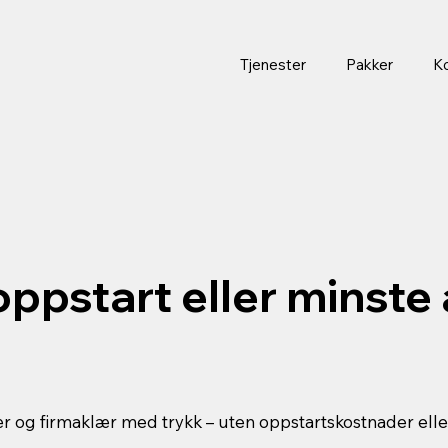
Tjenester
Pakker
Ko
 oppstart eller minste 
ær og firmaklær med trykk – uten oppstartskostnader elle