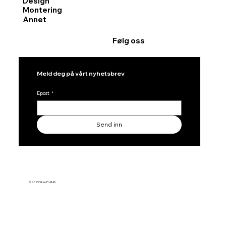
Design
Montering
Annet
Følg oss
Meld deg på vårt nyhetsbrev
Epost
*
Send inn
© 2025 Viken Profil AS