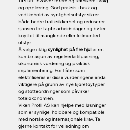
Til slutt: involver førere og teknikere i valg 
og opplæring. God praksis i bruk og 
vedlikehold av synlighetsutstyr sikrer 
både bedre trafiksikkerhet og reduserer 
sjansen for tapte arbeidsdager og bøter 
knyttet til manglende eller feilmontert 
utstyr.
Å velge riktig 
synlighet på fire hjul
 er en 
kombinasjon av regelverkstilpasning, 
økonomisk vurdering og praktisk 
implementering. For flåter som 
elektrifiseres er disse vurderingene enda 
viktigere på grunn av nye kjøretøytyper 
og støtteordninger som påvirker 
totaløkonomien.
Viken Profil AS kan hjelpe med løsninger 
som er synlige, holdbare og kompatible 
med norske og internasjonale krav. Ta 
gjerne kontakt for veiledning om 