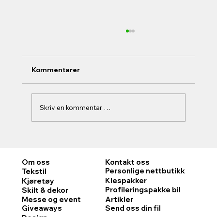
Kommentarer
Skriv en kommentar …
Design for levetid: velg profilplagg
som tåler industriell vask og kan inngå
Om oss
Kontakt oss
i sirkulære løsninger
Personlige nettbutikk
Tekstil
Klespakke
r
Kjøretøy
Profileringspakke bil
Skilt & dekor
Messe og event
Artikler
Giveaways
Send oss din fil